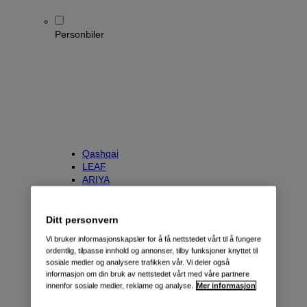
Personbiler
Qashqai
LEAF
ARIYA
X-Trail
Townstar Kombi
e-NV200 Evalia
Ditt personvern
Primastar/NV300 Kombi
Vi bruker informasjonskapsler for å få nettstedet vårt til å fungere
ordentlig, tilpasse innhold og annonser, tilby funksjoner knyttet til
sosiale medier og analysere trafikken vår. Vi deler også
informasjon om din bruk av nettstedet vårt med våre partnere
innenfor sosiale medier, reklame og analyse.
Mer informasjon