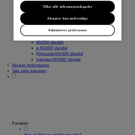
Tillat alle informasjonskapsler
Aksepter kun nødvendige
Varebiler
Navara
Administrer preferanser
Townstar Varebil
Townstar El-Varebil
NV250 Varebil
e-NV200 Varebil
Primastar/NV300 Varebil
Interstar/NV400 Varebil
Beregn innbyttepris
Søk etter kjøretøy
Fordeler
Hva er Nissan intelligent valg?